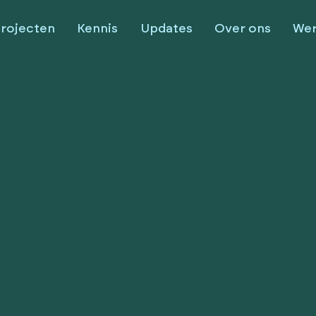
rojecten
Kennis
Updates
Over ons
Wer