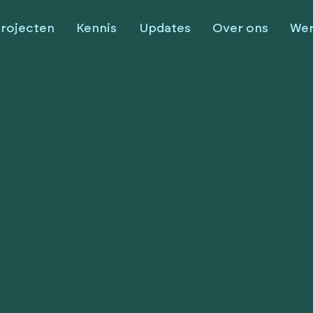
rojecten
Kennis
Updates
Over ons
Wer
at we
kunnen