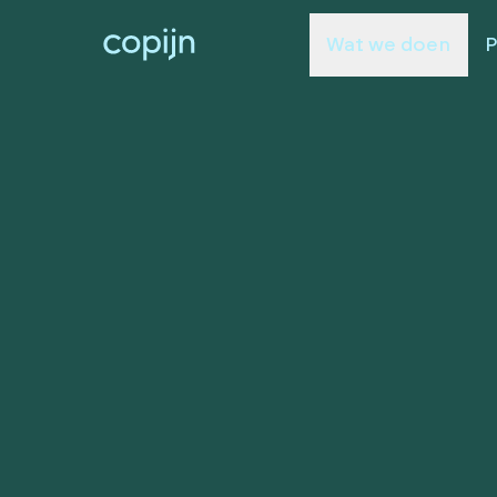
Wat we doen
P
Benieuwd w
voor jullie 
doen?