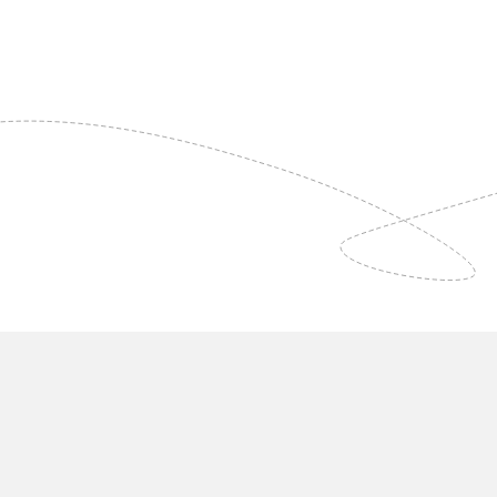
Dirko van den Tol
Marjan Ketne
Bedrijfsleider realisatie
Hoofd ontwerp
realisatie@copijn.nl
Voornaam
op