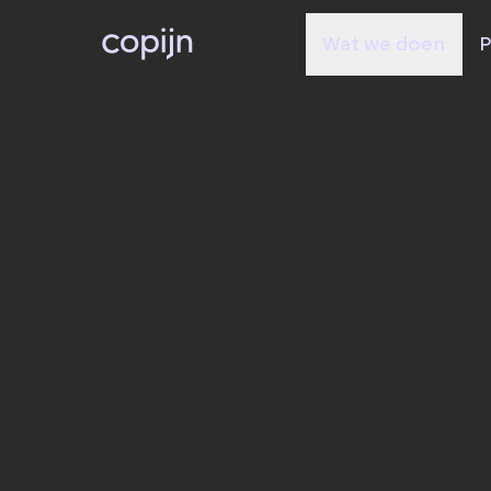
Wat we doen
P
Dienst
Monumenta
bomen en
landgoeder