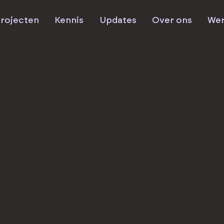
rojecten
Kennis
Updates
Over ons
Wer
le
en